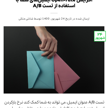
افزایش Open-rate ایمیل‌های شما با
استفاده از تست A/B
ارسال شده در تاریخ
24 شهریور، 1400
توسط
شانلی ملکی
۲۴
شهریور
تست A/B عنوان ایمیل، می تواند به شما کمک کند نرخ بازکردن