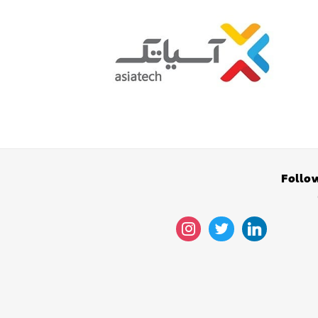
Follo
instagram
twitter
linkedin