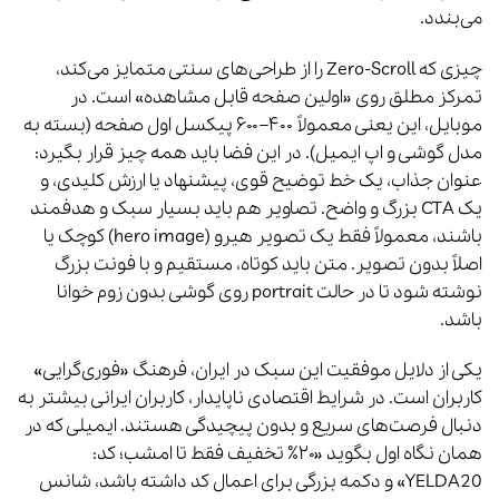
می‌بندد.
چیزی که Zero-Scroll را از طراحی‌های سنتی متمایز می‌کند،
تمرکز مطلق روی «اولین صفحه قابل مشاهده» است. در
موبایل، این یعنی معمولاً ۴۰۰–۶۰۰ پیکسل اول صفحه (بسته به
مدل گوشی و اپ ایمیل). در این فضا باید همه چیز قرار بگیرد:
عنوان جذاب، یک خط توضیح قوی، پیشنهاد یا ارزش کلیدی، و
یک CTA بزرگ و واضح. تصاویر هم باید بسیار سبک و هدفمند
باشند، معمولاً فقط یک تصویر هیرو (hero image) کوچک یا
اصلاً بدون تصویر. متن باید کوتاه، مستقیم و با فونت بزرگ
نوشته شود تا در حالت portrait روی گوشی بدون زوم خوانا
باشد.
یکی از دلایل موفقیت این سبک در ایران، فرهنگ «فوری‌گرایی»
کاربران است. در شرایط اقتصادی ناپایدار، کاربران ایرانی بیشتر به
دنبال فرصت‌های سریع و بدون پیچیدگی هستند. ایمیلی که در
همان نگاه اول بگوید «۲۰٪ تخفیف فقط تا امشب؛ کد:
YELDA20» و دکمه بزرگی برای اعمال کد داشته باشد، شانس