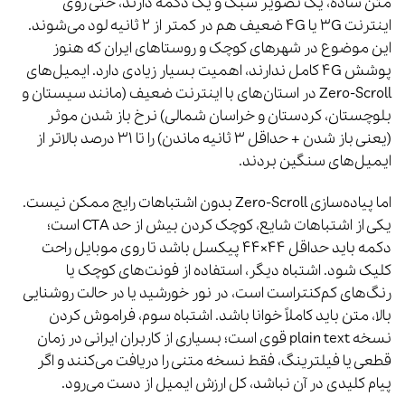
متن ساده، یک تصویر سبک و یک دکمه دارند، حتی روی
اینترنت ۳G یا ۴G ضعیف هم در کمتر از ۲ ثانیه لود می‌شوند.
این موضوع در شهرهای کوچک و روستاهای ایران که هنوز
پوشش ۴G کامل ندارند، اهمیت بسیار زیادی دارد. ایمیل‌های
Zero-Scroll در استان‌های با اینترنت ضعیف (مانند سیستان و
بلوچستان، کردستان و خراسان شمالی) نرخ باز شدن موثر
(یعنی باز شدن + حداقل ۳ ثانیه ماندن) را تا ۳۱ درصد بالاتر از
ایمیل‌های سنگین بردند.
اما پیاده‌سازی Zero-Scroll بدون اشتباهات رایج ممکن نیست.
یکی از اشتباهات شایع، کوچک کردن بیش از حد CTA است؛
دکمه باید حداقل ۴۴×۴۴ پیکسل باشد تا روی موبایل راحت
کلیک شود. اشتباه دیگر، استفاده از فونت‌های کوچک یا
رنگ‌های کم‌کنتراست است، در نور خورشید یا در حالت روشنایی
بالا، متن باید کاملاً خوانا باشد. اشتباه سوم، فراموش کردن
نسخه plain text قوی است؛ بسیاری از کاربران ایرانی در زمان
قطعی یا فیلترینگ، فقط نسخه متنی را دریافت می‌کنند و اگر
پیام کلیدی در آن نباشد، کل ارزش ایمیل از دست می‌رود.