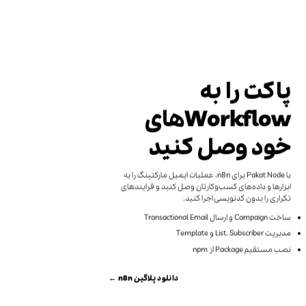
پاکت را به
Workflowهای
خود وصل کنید
با Pakat Node برای n8n، عملیات ایمیل مارکتینگ را به
ابزارها و داده‌های کسب‌وکارتان وصل کنید و فرایندهای
تکراری را بدون کدنویسی اجرا کنید.
ساخت Campaign و ارسال Transactional Email
مدیریت List، Subscriber و Template
نصب مستقیم Package از npm
دانلود پلاگین n8n ←