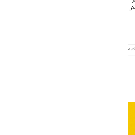
ر
مکن
نید