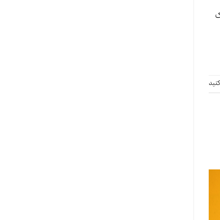
ک
نید