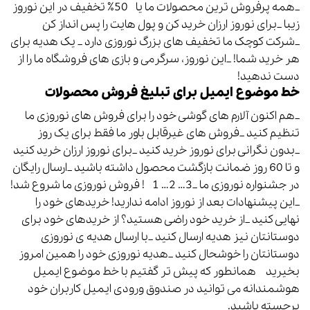
_همه پرفروش ترین محصولات ما یا 50٪ تخفیف در این نوروز
زیبا _برای نوروز ارزان خرید کن و پول هایت را پس انداز کن
_شرکت کوچک ما تخفیف های بزرگ نوروزی دارد _ یک هدیه برای
هر خرید شما! _این نوروز، سرگرمی و بازی های فروشگاه ما را از
دست ندهید!
خط موضوع ایمیل برای تبلیغ فروش محصولات
_هم اکنون آلارم های گوشی خود را برای فروش های نوروزی ما
تنظیم کنید _فروش های غیرقابل باور ما فقط برای یک روز
_بدون نگرانی برای نوروز خرید کنید _برای نوروز ارزان خرید کنید
و تا 60 روز ضمانت بازگشت محصول داشته باشید _ارسال رایگان
در جشنواره نوروزی ما _3… 2… 1 ! فروش نوروزی ما شروع شد!
_این پیشنهادات بعد از نوروز ادامه ندارید! خریدهای خود را
نهایی کنید _از خرید خود راضی هستید؟ از خریدهای خود برای
دوستانتان نیز هدیه ارسال کنید _با ارسال هدیه ی نوروزی
دوستانتان را خوشحال کنید _هدیه نوروزی خود را همین امروز
بخیرید همانطور که پیش تر گفتیم با خط موضوع ایمیل
هوشمندانه می توانید در صندوق ورودی ایمیل کاربران خود
برجسته باشید.