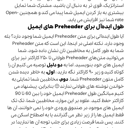
استراتژیک، قوی تر به دنبال آن باشید، مشترک شما تمایل
بیشتری به باز کردن ایمیل شما پیدا می کند و همچنین Open-
rate شما نیز افزایش می یابد.
طول ایده‌آل برای Preheader‌ های ایمیل
آیا طول ایده‌آلی برای متن Preheader‌ ایمیل شما وجود دارد؟ بله
شما به طور کامل به مخاطبین تان نشان داده شود. شما
می‌توانید متن‌های Preheader‌ طولانی تا ۲۵۰ کاراکتر نیز برای
ایمیل های خود بنویسید. اما به
دو دلیل
توصیه می کنیم آن را
کوتاه کنید و زیر ۹۰ کاراکتر نگه دارید :
اول،
به خاطر دیده شدن
کامل متون Preheader‌ شما.
دوم،
مخاطبین شما تمایلی به
خواندن نوشته های طولانی ندارند 🙁 بنابراین، پیشنهاد می
کنیم میانگین طول Preheader‌ ایمیل خود را بین 60 تا 90
کاراکتر حفظ کنید. علاوه بر این موارد، مخاطبین شما، تک تک
ایمیل های موجود در صندوق ورودی خود را نمی خوانند، آن ها
فقط ایمیل ها را از زیر نظر می گذرانند یا به اصطلاح اسکن می
کنند. پس شما فرصت زیادی برای جلب توجه آن ها ندارید! در