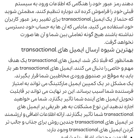
دهند رمز عبور خود را هنگامی که اطلاعات ورود به سیستم
قبلی خود را فراموش کرده اند دوباره تنظیم کنند.
مطمئن شوید
که حتما از یک ایمیل transactional برای تغییر رمز عبور کاربران
خود استفاده می کنید. مادامی که آن ها به حساب خود دسترسی
نداشته باشند هیچ گونه تعاملی بین شما و آن ها صورت
نخواهد گرفت.
بهترین شیوه ارسال ایمیل های transactional
همانطور که قبلا ذکر شد، ایمیل های transactional یک هدف
مهم و خاصی را دنبال می کنند. ایمیل های transactional هر بار
باید به موقع در صندوق ورودی مخاطبین شما قرار بگیرند.
یک مشکل در یک کمپین ایمیل مارکتینگ می تواند به امتیاز
فرستنده شما آسیب برساند. این در نهایت می تواند بر قابلیت
تحویل ایمیل های آینده شما تأثیر بگذارد. شما می خواهید
اجازه ندهید این نوع مشکلات به هر طریقی بر ایمیل های
transactional شما تأثیر بگذارند.
ارائه اطلاعات اضافی و ارزشمند
در ایمیل های transactional
چندین روش برای جذاب و جالب تر
کردن ایمیل های transactional وجود دارد:
افزودن محتوای اضافی یا مشاوره