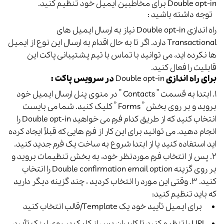
Double opt-in برای مخاطبین ایمیل خود تنظیم کنید.
توجه داشته باشید :
راه اندازی Double opt-in نیاز به ارسال ایمیل های
Transactional دارد. اگر تا به حال اقدام به ارسال این نوع از ایمیل
ها نکرده اید، می توانید با تماس با تیم پشتیبانی پاکت این
قابلیت را فعال کنید.
برای راه اندازی
Double opt-in
در سرویس پاکت :
۱. ابتدا به قسمت ” Contacts ” در منوی پنل ارسال ایمیل خود
بروید و بر روی بخش ” Forms ” کلیک کنید. شما می بایست
انتخاب کنید که از طریق کدام فرم می خواهید
Double opt-in
را
انجام دهید. می توانید برای این کار از فرم هایی که قبلاً ایجاد کرده
اید استفاده کنید یا از ابتدا شروع به ساخت یک فرم جدید کنید.
۲. پس از انتخاب فرم موردنظر خود، به بخش تنظیمات بروید و
بر روی گزینه Double confirmation email option را انتخاب
کنید.
۳. وقتی این مورد را انتخاب کردید ، چند گزینه دیگر دارید
که باید تنظیم کنید:
برای ایمیل تأیید خود یک Template/قالب انتخاب کنید
URL را تنظیم کنید تا کاربران پس از کلیک بر روی لینک تأیید