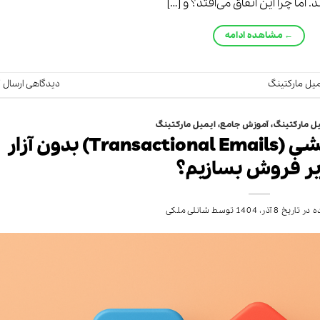
 اما چرا این اتفاق می‌افتد؟ و […]
←
مشاهده ادامه
میل مارکتینگ
دیدگاهی ارسال ک
ل مارکتینگ
،
آموزش جامع
،
ایمیل مارکتینگ
چطور از ایمیل‌های تراکنشی (Transactional Emails) بدون آزار
بر فروش بسازیم؟
 در تاریخ
8 آذر، 1404
توسط
شانلی ملکی