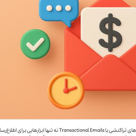
در دنیای حال حاضر دیجیتال مارکتینگ، ایمیل‌های تراکنشی یا Transactional Emails نه تنها ابزارهایی برای اط