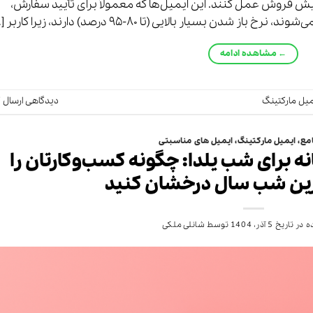
ایش فروش عمل کنند. این ایمیل‌ها که معمولاً برای تأیید سفارش،
ن بسیار بالایی (تا ۸۰-۹۵ درصد) دارند، زیرا کاربر […]
←
مشاهده ادامه
میل مارکتینگ
دیدگاهی ارسال ک
مع
،
ایمیل مارکتینگ
،
ایمیل های مناسبتی
نه برای شب یلدا: چگونه کسب‌وکارتان را
ترین شب سال درخشان کنید
 در تاریخ
5 آذر، 1404
توسط
شانلی ملکی