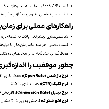
تست A/B خودکار: مقایسه زمان‌های مختلف (مثلاً ۸ صبح در مقابل ۶ عصر) برای یک کمپین.
نظرسنجی تعاملی: افزودن سؤالاتی مثل «ب
راهکارهای عملی برای زمان‌ب
شخصی‌سازی پیشرفته: پاکت به شما اجازه می
تست فصلی: هر سه ماه، زمان‌ها را با ابزارهای
هدف‌گذاری چندگانه: برای مخاطبان مختلف، زمان‌های م
چطور موفقیت را اندازه‌گیری
نرخ باز شدن (Open Rate):
هدف بالای ۲۰-۲۵٪.
نرخ کلیک (CTR):
هدف بالای ۱۰-۱۵٪.
نرخ تبدیل (Conversion Rate):
افزایش فر
نرخ لغو اشتراک:
کاهش به زیر ۰.۵٪ نشان‌دهنده زمان‌بندی موفق است.