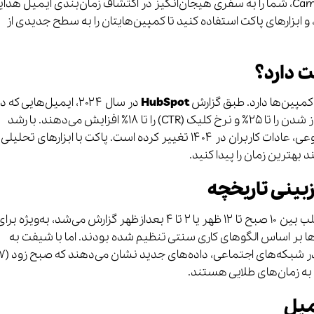
مثل HubSpot، Mailchimp، و Campaign Monitor، شما را به سفری هیجان‌انگیز در اکتشاف زمان‌بندی ایمیل هد
، و ابزارهای پاکت استفاده کنید تا کمپین‌هایتان را به سطح جدیدی از
 دارد؟
مپین‌ها دارد. طبق گزارش
HubSpot
در سال ۲۰۲۴، ایمیل‌هایی که د
زمان اوج فعالیت کاربران ارسال می‌شوند، نرخ باز شدن را تا ۲۵٪ و نرخ کلیک (CTR) را تا ۱۸٪ افزایش می‌دهند. با رشد
استفاده از موبایل، کار از راه دور، و هوش مصنوعی، عادات کاربران در ۱۴۰۴ تغییر کرده است. پاکت با ابزارهای تحلیلی
 بهترین زمان را پیدا کنید.
بینی تاریخچه
تا دو سال گذشته، بهترین زمان ارسال ایمیل اغلب بین ۱۰ صبح تا ۱۲ ظهر یا ۲ تا ۴ بعدازظهر گزارش می‌شد، به‌ویژه بر
منبع: Mailchimp). این زمان‌ها بر اساس الگوهای کاری سنتی تنظیم شده بودند. اما با شیفت به
میل