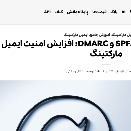
AI
بلاگ
قیمت‌ها
پایگاه دانش
کتاب
API
ل مارکتینگ
،
آموزش جامع
،
ایمیل مارکتینگ
همه چیز درباره SPF، DKIM و DMARC: افزایش امنیت ایمیل
مارکتینگ
 در تاریخ
26 دی، 1403
توسط
شانلی ملکی