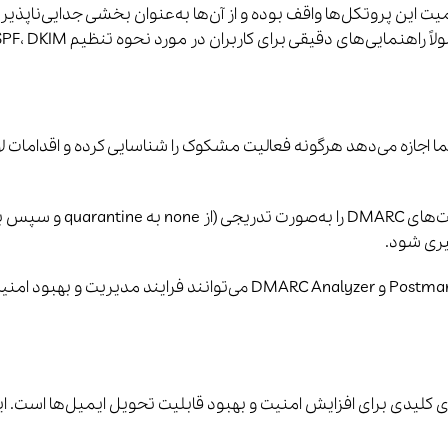
یت این پروتکل‌ها واقف بوده و از آن‌ها به‌عنوان بخشی جدایی‌ناپذیر ا
ای DMARC به شما اجازه می‌دهد هرگونه فعالیت مشکوک را شناسایی کرده و اقدامات لا
توصیه می‌کنیم که سیاست‌های DMARC را به‌صورت تدریجی (از none به rantine
ابزارهایی مانند Postmark و DMARC Analyzer می‌توانند فرایند مدیریت و بهبود ام
SPF و DMARC یکی از گام‌های کلیدی برای افزایش امنیت و بهبود قابلیت تحویل ایمیل‌ها است. ا