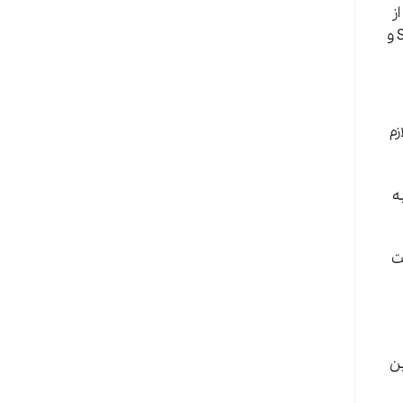
ز
خدمات خود استفاده می‌کند. سرویس‌ ما معمولاً راهنمایی‌های دقیقی برای کاربران در مورد نحوه تنظیم SPF، DKIM و
زم
qua و سپس به
نیت
ین